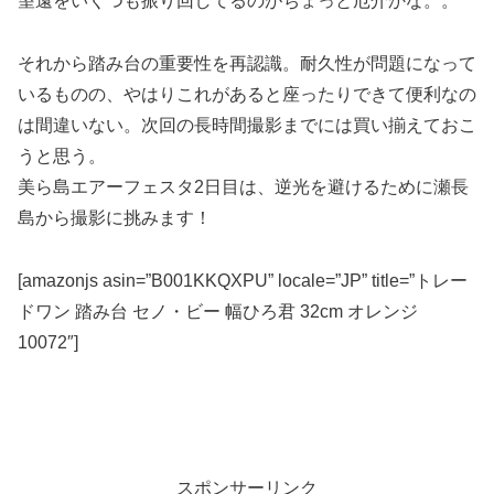
望遠をいくつも振り回してるのがちょっと厄介かな。。
それから踏み台の重要性を再認識。耐久性が問題になって
いるものの、やはりこれがあると座ったりできて便利なの
は間違いない。次回の長時間撮影までには買い揃えておこ
うと思う。
美ら島エアーフェスタ2日目は、逆光を避けるために瀬長
島から撮影に挑みます！
[amazonjs asin=”B001KKQXPU” locale=”JP” title=”トレー
ドワン 踏み台 セノ・ビー 幅ひろ君 32cm オレンジ
10072″]
スポンサーリンク