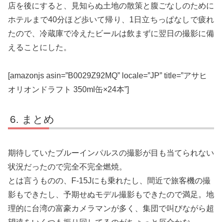
店を後にすると、見知らぬ土地の散策と腹ごなしのために
ホテルまで40分ほど歩いて帰り、1日立ちっぱなしで疲れ
たので、冷蔵庫で冷えたビールは飲まずに翌日の撮影に備
えることにした。
[amazonjs asin=”B0029Z92MQ” locale=”JP” title=”アサヒ
オリオンドラフト 350ml缶×24本”]
まとめ
期待していたブルーインパルスの撮影が目も当てられない
状況だったので完全不完全燃焼。
とは言うものの、F-15Jにも乗れたし、間近で旅客機の撮
影もできたし、予期せぬモデル撮影もできたので満足。地
理的に台湾の富豪カメラマンが多く、集団で叫びながら超