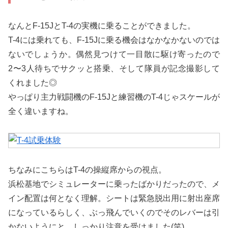
なんとF-15JとT-4の実機に乗ることができました。
T-4には乗れても、F-15Jに乗る機会はなかなかないのでは
ないでしょうか。偶然見つけて一目散に駆け寄ったので
2〜3人待ちでサクッと搭乗、そして隊員が記念撮影して
くれました◎
やっぱり主力戦闘機のF-15Jと練習機のT-4じゃスケールが
全く違いますね。
ちなみにこちらはT-4の操縦席からの視点。
浜松基地でシミュレーターに乗ったばかりだったので、メ
イン配置は何となく理解。シートは緊急脱出用に射出座席
になっているらしく、ぶっ飛んでいくのでそのレバーは引
かないようにと、しっかり注意を受けました(笑)