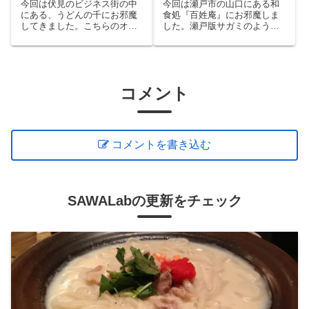
今回は伏見のビジネス街の中
今回は瀬戸市の山口にある和
にある、うどんの千にお邪魔
食処『百姓庵』にお邪魔しま
してきました。こちらのオス
した。瀬戸版サガミのような
スメはカレーうどんと醤油お
店内は家庭的なお母さん方が
ろしうどん。猫舌な人にはカ
切り盛りしていて温かく、料
レーころうどんもオススメ！
理もボリュームがあるので、
モリコロパーク訪問前後に行
くのがオススメ！
コメント
コメントを書き込む
SAWALabの更新をチェック