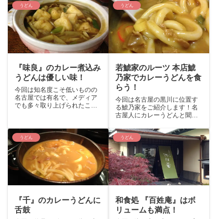
うどん
うどん
『味良』のカレー煮込み
若鯱家のルーツ 本店鯱
うどんは優しい味！
乃家でカレーうどんを食
らう！
今回は知名度こそ低いものの
名古屋では有名で、メディア
今回は名古屋の黒川に位置す
でも多々取り上げられたこと
る鯱乃家をご紹介します！名
のある、名古屋市の北区は黒
古屋人にカレーうどんと聞け
川と楠の中間ほどに位置する
ば間違いなく筆頭に上がるで
麺処『味良』をご紹介！メニ
あろう若鯱家だが、実は本家
ューは主に一番人気のカレー
が現在の鯱乃家だということ
うどん
うどん
煮込みうどん・味噌煮込みう
は意外と知られていない。平
どん・中華そばです。
日の昼ともなると行列も必
至。果たして元祖のお味は？
『千』のカレーうどんに
和食処 『百姓庵』はボ
舌鼓
リュームも満点！